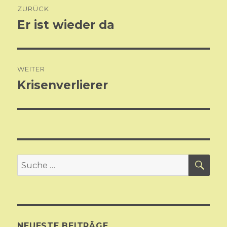
ZURÜCK
Er ist wieder da
Vorheriger
Beitrag:
WEITER
Krisenverlierer
Nächster
Beitrag:
SU
Suche
nach:
NEUESTE BEITRÄGE