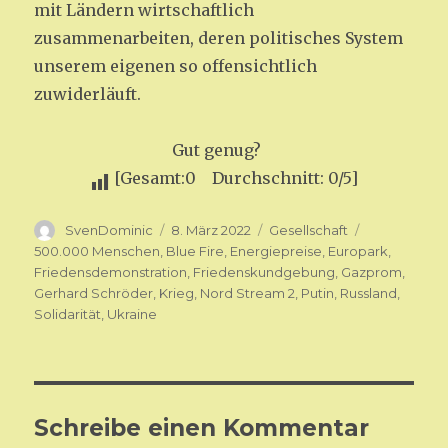
mit Ländern wirtschaftlich
zusammenarbeiten, deren politisches System
unserem eigenen so offensichtlich
zuwiderläuft.
Gut genug?
[Gesamt:0 Durchschnitt: 0/5]
Autor
SvenDominic
Veröffentlicht
8. März 2022
Kategorien
Gesellschaft
Schlagwört
am
500.000 Menschen
,
Blue Fire
,
Energiepreise
,
Europark
,
Friedensdemonstration
,
Friedenskundgebung
,
Gazprom
,
Gerhard Schröder
,
Krieg
,
Nord Stream 2
,
Putin
,
Russland
,
Solidarität
,
Ukraine
Schreibe einen Kommentar